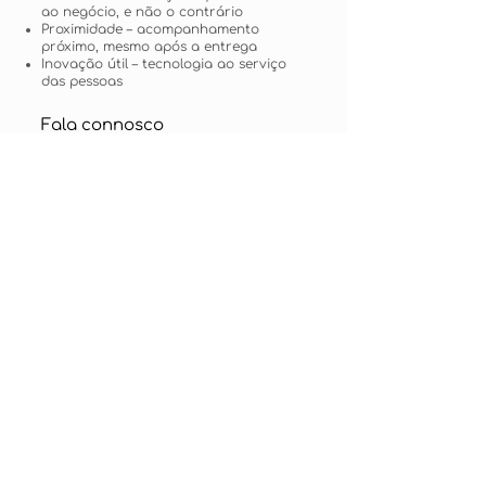
ao negócio, e não o contrário
Proximidade – acompanhamento
próximo, mesmo após a entrega
Inovação útil – tecnologia ao serviço
das pessoas
Fala connosco
Se procuras uma equipa confiável
para transformar ideias em soluções
digitais reais, a MiraSolutions está aqui
para ajudar.
info@mirasolutions.com.pt
INFO@MIRASOLUTIONS.COM.PT
SOCIAL-MEDIA.
Termos e Condições Gerais
Política de Cookies