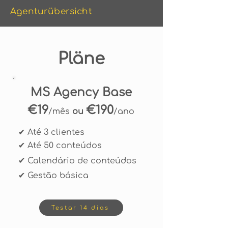
Agenturübersicht
Pläne
MS Agency Base
€19
€190
/mês
ou
/ano
✔ Até 3 clientes
✔ Até 50 conteúdos
✔ Calendário de conteúdos
✔ Gestão básica
Testar 14 dias