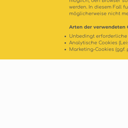
möglich, den Browser so 
werden. In diesem Fall f
möglicherweise nicht meh
Arten der verwendeten 
Unbedingt erforderliche 
Analytische Cookies (Lei
Marketing-Cookies (ggf. 
INFO@MIRASOLUTIONS.
Allgemeine Geschäftsbe
Cookie-Richtlinie
Datenschutzrichtlinie
Alternative Streitbeileg