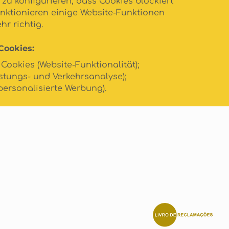
zu konfigurieren, dass Cookies blockiert
unktionieren einige Website-Funktionen
r richtig.
Cookies:
Cookies (Website-Funktionalität);
stungs- und Verkehrsanalyse);
personalisierte Werbung).
SOZIALE
COM.PT
MEDIEN
dingungen
BRAGA, PORTUG
ung